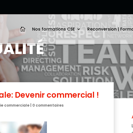
Nos formations CSE
Reconversion | Form

ALITÉ
le: Devenir commercial !
ie commerciale
|
0 commentaires