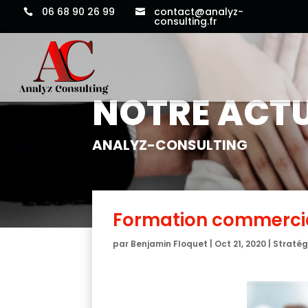
Panneau de gestion des cookies
06 68 90 26 99
contact@analyz-


consulting.fr
NOTRE ACTU
ANALYZ-CONSULTING
Formation commercia
par
Benjamin Floquet
|
Oct 21, 2020
|
Stratég