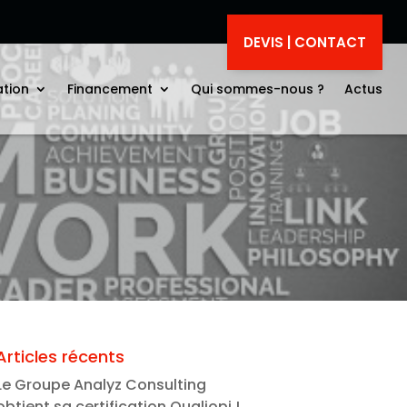
DEVIS | CONTACT
ation
Financement
Qui sommes-nous ?
Actus
Articles récents
Le Groupe Analyz Consulting
obtient sa certification Qualiopi !