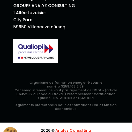
GROUPE ANALYZ CONSULTING
1 Allée Lavoisier
City Parc
59650 Villeneuve d’Ascq
Organisme de formation e
nregistré sous le
numéro
3259.10312.59.
Cet enregistrement ne vaut pas agrément de l’Etat » (article
L.6352-12 du code du travail).R
éférencement Certification
Qualité : DATADOCK et QUALIOPI
Agréments préfectoraux pour les formations CSE et Mission
économique
2026 ©
Analyz Consulting