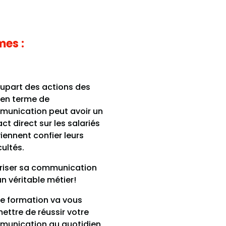
mes :
lupart des actions des
 en terme de
unication peut avoir un
ct direct sur les salariés
viennent confier leurs
cultés.
riser sa communication
un véritable métier!
e formation va vous
ettre de réussir votre
unication au quotidien