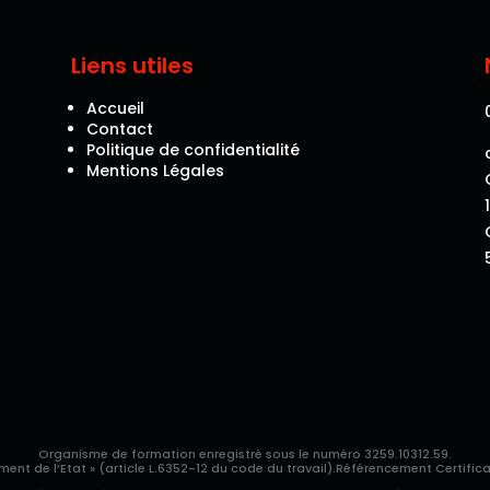
Liens utiles
Accueil
Contact
Politique de confidentialité
Mentions Légales
Organisme de formation e
nregistré sous le numéro
3259.10312.59.
nt de l’Etat » (article L.6352-12 du code du travail).R
éférencement Certific