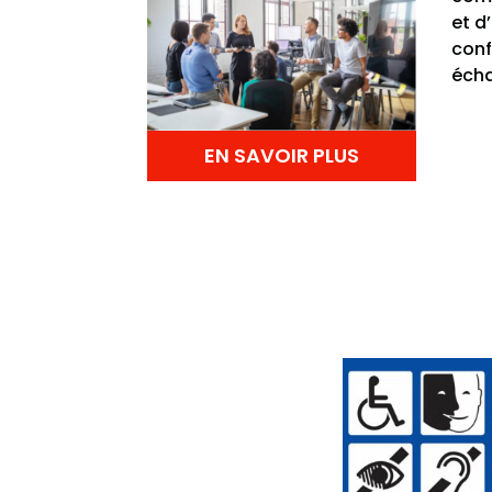
et d
conf
éch
EN SAVOIR PLUS