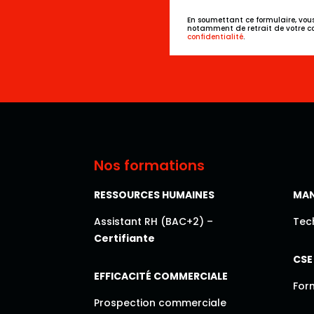
En soumettant ce formulaire, vous 
notamment de retrait de votre con
confidentialité
.
Nos formations
RESSOURCES HUMAINES
MA
Assistant RH (BAC+2) –
Tec
Certifiante
CSE
EFFICACITÉ COMMERCIALE
For
Prospection commerciale