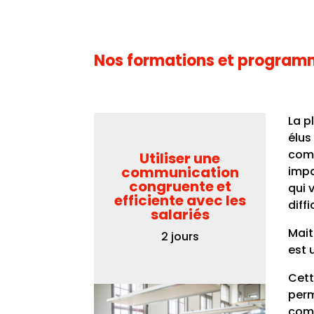
Nos formations et program
La p
élus
comm
Utiliser une
communication
impa
congruente et
qui 
efficiente avec les
diffi
salariés
Mait
2 jours
est 
Cett
perm
comm