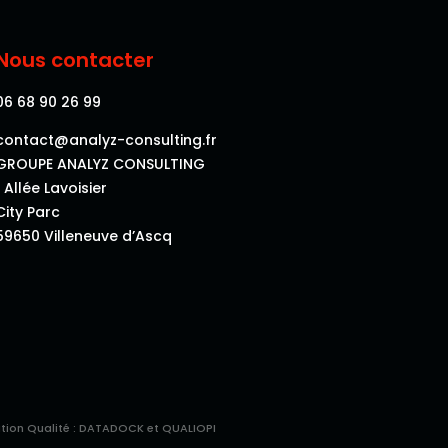
Nous contacter
06 68 90 26 99
contact@analyz-consulting.fr
GROUPE ANALYZ CONSULTING
1 Allée Lavoisier
City Parc
59650 Villeneuve d’Ascq
ation Qualité : DATADOCK et QUALIOPI